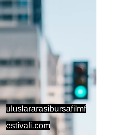
uluslararasibursafilmf
estivali.com