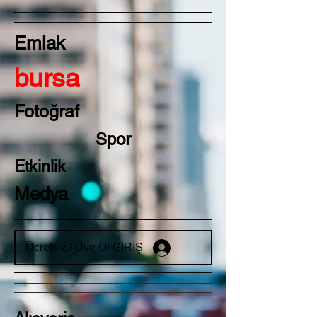
Emlak
bursa
Fotoğraf
Spor
Etkinlik
Medya
Ücretsiz / Üye Ol GİRİŞ