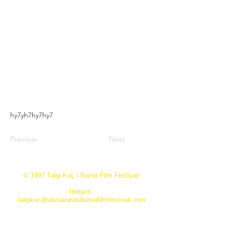
hy7yh7hy7hy7
Previous
Next
© 1997 Talip Koç / Bursa Film Festivali
İletişim:
talipkoc@uluslararasibursafilmfestivali.com