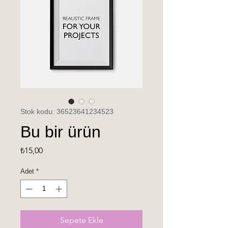
Stok kodu: 36523641234523
Bu bir ürün
Fiyat
₺15,00
Adet
*
Sepete Ekle