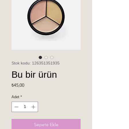
Stok kodu: 126351351935
Bu bir ürün
Fiyat
₺45,00
Adet
*
Sepete Ekle