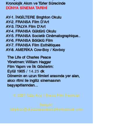
Kronolojik Akım ve Türler Sürecinde
DÜNYA SİNEMA TARİHİ
AY-1. İNGİLTERE Brıghton Okulu
AY-2. FRANSA Film D’Art
AY-3. İTALYA Film D’Art
AY-4. FRANSA Güldürü Okulu
AY-5. FRANSA Societè Cinèmatographique..
AY-6. FRANSA Bölüklü Film
AY-7. FRANSA Film Esthètiques
AY-8. AMERİKA Cow-Boy / Kovboy
The Life of Charles Peace
Yönetmen: William Haggar
Film Yapım ve İlk Gösterim:
​​ / 14.25
Eylül 1905
dk
Dönemin en uzun filmleri arasında yer alan,
akıcı ritmi ile ingiliz sinemasının
başyapıtlarından...
© 1997 Talip Koç / Bursa Film Festivali
İletişim:
talipkoc@uluslararasibursafilmfestivali.com