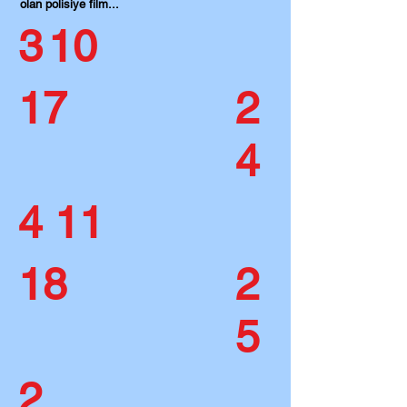
olan polisiye film...
3
10
17
2
4
4
11
18
2
5
2