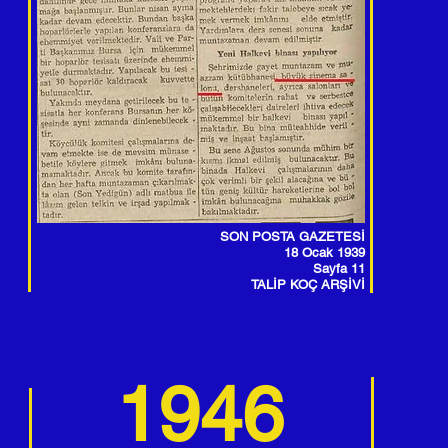
SON POSTA GAZETESİ
18 Ocak 1939
Sayfa 11
TALİP KOÇ ARŞİVİ
1946