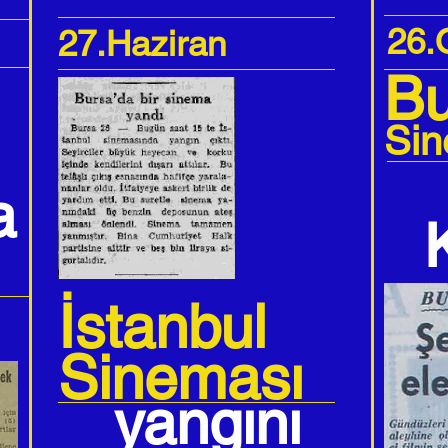
26.
27.Haziran
Bu
Sin
a
İstanbul
Sineması
yangını