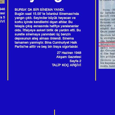
946
BURSA' DA BİR SİNEMA YANDI.
tesi
Bugün saat 15.00' te İstanbul Sineması'nda
a 5
yangın çıktı. Seyirciler büyük heyecan ve
İVİ
korku içinde kendilerini dışarı attılar. Bu
telaşla çıkış esnasında hafifçe yaralananlar
oldu. İtfaiyeye askeri birlik de yardım etti. Bu
suretle sinemaya yanındaki üç benzin
deposunun ateş alması önlendi. Sinema
tamamen yanmıştır. Bina Cumhuriyet Halk
Partisi'ne aittir ve beş bin liraya sigortalıdır.
27 Haziran 1948
Akşam Gazetesi
Sayfa 2
TALİP KOÇ ARŞİVİ