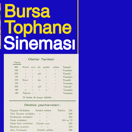
Bursa
Tophane
Sineması