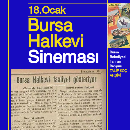
18.Ocak
Bursa
Halkevi
Sineması
Bursa
Belediyesi
Tanıtım
Broşürü
TALİP KOÇ
ARŞİVİ