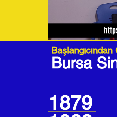
Başlangıcından
Bursa Sin
1879