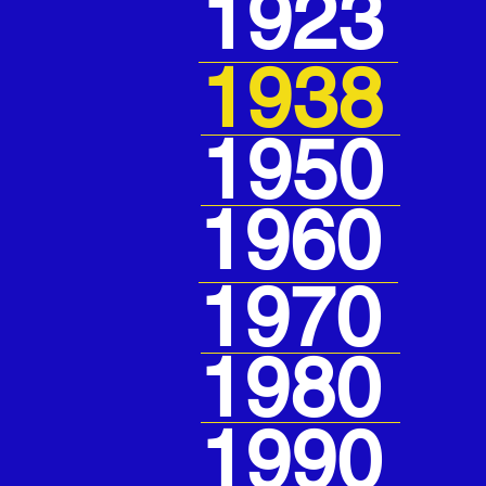
1923
1938
1950
1960
1970
1980
1990