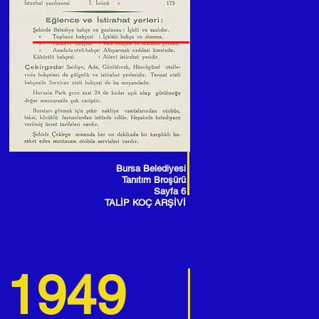
Bursa Belediyesi
Tanıtım Broşürü
Sayfa 6
TALİP KOÇ ARŞİVİ
1949