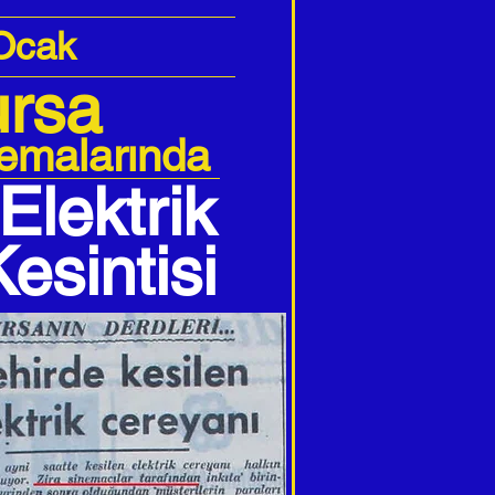
Ocak
rsa
emalarında
Elektrik
Kesintisi