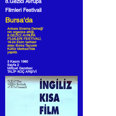
8.Gezici Avrupa
Filmleri Festivali
Bursa'da
Ankara Sinema Derneği'
nin organize ettiği,
8.GEZİCİ AVRUPA
FİLMLERİ FESTİVALİ,
18-24 Ekim tarihleri
arası Bursa Tayyare
Kültür Merkezi'nde
yapıldı.
3 Kasım 1980
Sayfa 2
Milliyet Gazetesi
TALİP KOÇ ARŞİVİ