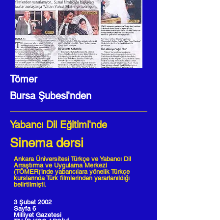
Tömer
Bursa Şubesi'nden
Yabancı Dil Eğitimi'nde
Sinema dersi
Ankara Üniversitesi Türkçe ve Yabancı Dil
Arraştırma ve Uygulama Merkezi
(TÖMER)'inde yabancılara yönelik Türkçe
kurslarında Türk filmlerinden yararlanıldığı
belirtilmişti.
3 Şubat 2002
Sayfa 6
Milliyet Gazetesi