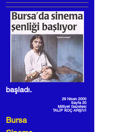
başladı.
29 Nisan 2000
Sayfa 20
Milliyet Gazetesi
TALİP KOÇ ARŞİVİ
Bursa