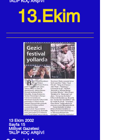
TALİP KOÇ ARŞİVİ
13.Ekim
13 Ekim 2002
Sayfa 15
Milliyet Gazetesi
TALİP KOÇ ARŞİVİ