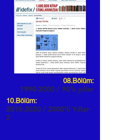
08.Bölüm:
1990-2000
/ 90'lı yıllar
10.Bölüm:
2010-2020
/ 2000'li Yıllar-
2